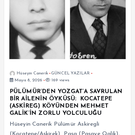
Hüseyin Canerik
GÜNCEL YAZILAR
Mayıs 8, 2026
169 views
PÜLÜMÜR’DEN YOZGAT’A SAVRULAN
BİR AİLENİN ÖYKÜSÜ: KOCATEPE
(ASKİREG) KÖYÜNDEN MEHMET
GALİK’İN ZORLU YOLCULUĞU
Hüseyin Canerik Pülümür Askiregli
(Kocatepe/Aşkirek) Paşa (Pasaye Qalik),