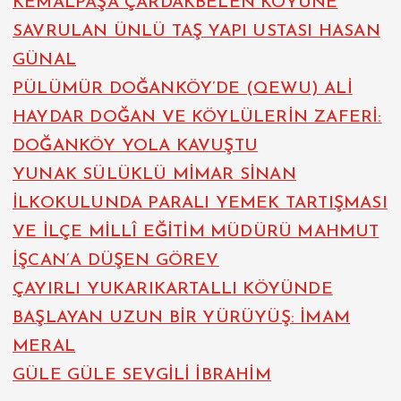
KEMALPAŞA ÇARDAKBELEN KÖYÜNE
SAVRULAN ÜNLÜ TAŞ YAPI USTASI HASAN
GÜNAL
PÜLÜMÜR DOĞANKÖY’DE (QEWU) ALİ
HAYDAR DOĞAN VE KÖYLÜLERİN ZAFERİ:
DOĞANKÖY YOLA KAVUŞTU
YUNAK SÜLÜKLÜ MİMAR SİNAN
İLKOKULUNDA PARALI YEMEK TARTIŞMASI
VE İLÇE MİLLÎ EĞİTİM MÜDÜRÜ MAHMUT
İŞCAN’A DÜŞEN GÖREV
ÇAYIRLI YUKARIKARTALLI KÖYÜNDE
BAŞLAYAN UZUN BİR YÜRÜYÜŞ: İMAM
MERAL
GÜLE GÜLE SEVGİLİ İBRAHİM