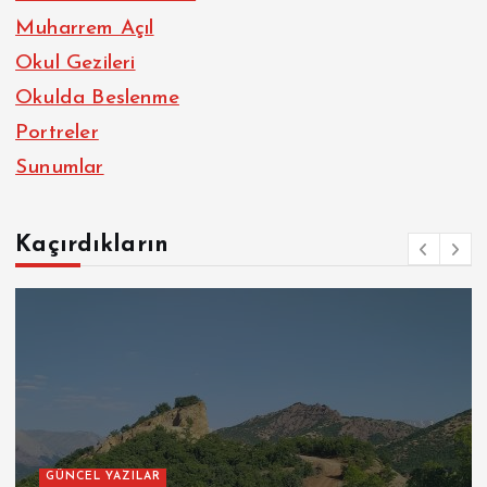
Muharrem Açıl
Okul Gezileri
Okulda Beslenme
Portreler
Sunumlar
Kaçırdıkların
GÜNCEL YAZILAR