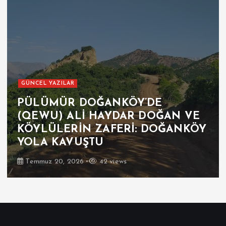
GÜNCEL YAZILAR
YUNAK SÜLÜKLÜ MİMAR SİNAN
İLKOKULUNDA PARALI YEMEK
TARTIŞMASI VE İLÇE MİLLÎ EĞİTİM
MÜDÜRÜ MAHMUT İŞCAN’A
DÜŞEN GÖREV
Haziran 23, 2026
29 views