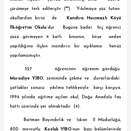
çürümeye
terk edilmiştir (**). Yıkılmaya yüz tutan
okullardan birisi de
Kandıra Hacımazlı Köyü
İlköğretim Okulu
’dur. Bugüne kadar hiç öğrenci
yüzü görmeyen 4 katlı binanın, köye neden
yapıldığına ilişkin inandırıcı bir açıklama henüz
yapılamamıştır.
527
öğrencinin öğrenim gördüğü
Muradiye YİBO
, zemininde çökme ve duvarlardaki
çatlaklar sonucu yıkılma tehlikesiyle karşı karşıya.
1994 yılında eğitime açılan okul, Doğu Anadolu fay
hattı üzerinde yer almaktadır (4).
Batman Bayındırlık ve İskan İl Müdürlüğü,
800 mevcutlu
Kozluk YİBO
’nun bazı bölümlerinde