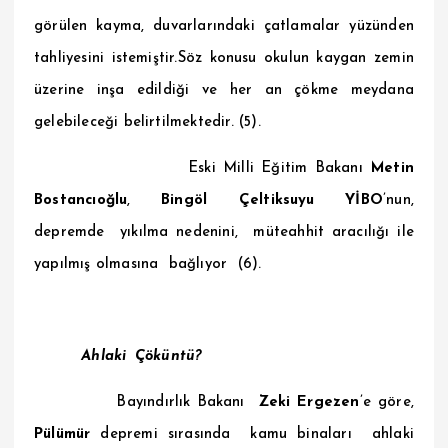
görülen kayma, duvarlarındaki çatlamalar yüzünden
tahliyesini istemiştir.Söz konusu okulun kaygan zemin
üzerine inşa edildiği ve her an çökme meydana
gelebileceği belirtilmektedir. (5).
ski Milli Eğitim Bakanı
Metin
Bostancıoğlu
,
Bingöl
Çeltiksuyu YİBO
’nun,
depremde yıkılma nedenini, müteahhit aracılığı ile
yapılmış olmasına bağlıyor (6).
Ahlaki Çöküntü?
Bayındırlık Bakanı
Zeki Ergezen
’e göre,
Pülümür
depremi sırasında kamu binaları ahlaki