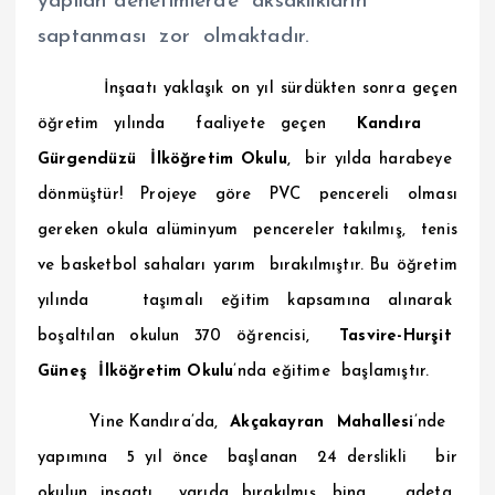
yapılan denetimlerde aksaklıkların
saptanması zor olmaktadır.
İnşaatı yaklaşık on yıl sürdükten sonra geçen
öğretim yılında faaliyete geçen
Kandıra
Gürgendüzü
İlköğretim Okulu
, bir yılda harabeye
dönmüştür! Projeye göre PVC pencereli olması
gereken okula alüminyum pencereler takılmış, tenis
ve basketbol sahaları yarım bırakılmıştır. Bu öğretim
yılında taşımalı eğitim kapsamına alınarak
boşaltılan okulun 370 öğrencisi,
Tasvire-Hurşit
Güneş İlköğretim Okulu
’nda eğitime başlamıştır.
Yine Kandıra’da,
Akçakayran
Mahallesi
’nde
yapımına 5 yıl önce başlanan 24 derslikli bir
okulun inşaatı yarıda bırakılmış, bina adeta