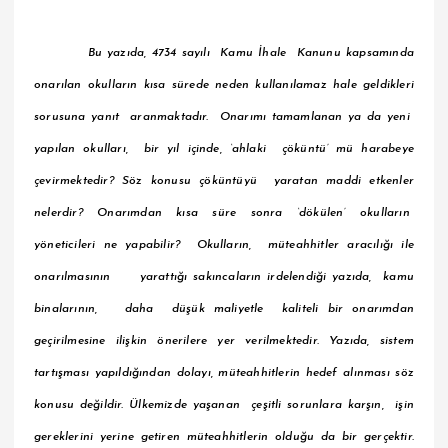
Bu yazıda, 4734 sayılı Kamu İhale Kanunu kapsamında
onarılan okulların kısa sürede neden kullanılamaz hale geldikleri
sorusuna yanıt aranmaktadır. Onarımı tamamlanan ya da yeni
yapılan okulları, bir yıl içinde, ‘ahlaki çöküntü’ mü harabeye
çevirmektedir? Söz konusu çöküntüyü yaratan maddi etkenler
nelerdir? Onarımdan kısa süre sonra ‘dökülen’ okulların
yöneticileri ne yapabilir? Okulların, müteahhitler aracılığı ile
onarılmasının yarattığı sakıncaların irdelendiği yazıda, kamu
binalarının, daha düşük maliyetle kaliteli bir onarımdan
geçirilmesine ilişkin önerilere yer verilmektedir. Yazıda, sistem
tartışması yapıldığından dolayı, müteahhitlerin hedef alınması söz
konusu değildir. Ülkemizde yaşanan çeşitli sorunlara karşın, işin
gereklerini yerine getiren müteahhitlerin olduğu da bir gerçektir.