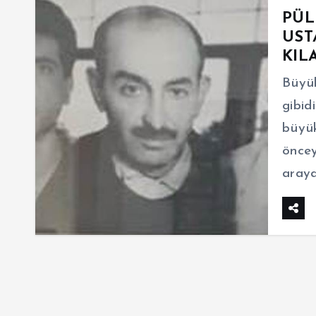
PÜL
UST
KILA
Büyük
gibid
büyük
öncey
araya