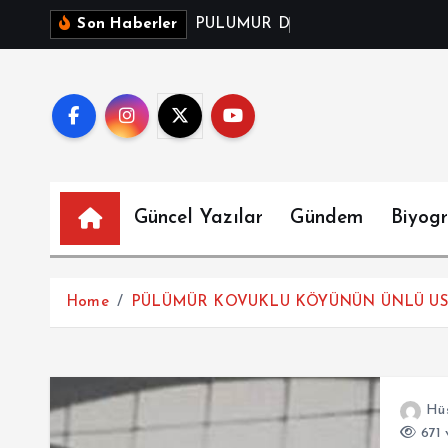
P
Ü
L
Ü
M
Ü
R
D
O
Ğ
A
N
K
Ö
Son Haberler
Güncel Yazılar
Gündem
Biyogr
Home
PÜLÜMÜR KOVUKLU KÖYÜNÜN ÜNLÜ UST
Hüs
671 