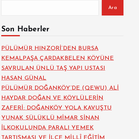
Ara
Son Haberler
PÜLÜMÜR HINZORİ’DEN BURSA
KEMALPAŞA ÇARDAKBELEN KÖYÜNE
SAVRULAN ÜNLÜ TAŞ YAPI USTASI
HASAN GÜNAL
PÜLÜMÜR DOĞANKÖY’DE (QEWU) ALİ
HAYDAR DOĞAN VE KÖYLÜLERİN
ZAFERİ: DOĞANKÖY YOLA KAVUŞTU
YUNAK SÜLÜKLÜ MİMAR SİNAN
İLKOKULUNDA PARALI YEMEK
TARTIŞMASI VE İLÇE MİLLÎ EĞİTİM