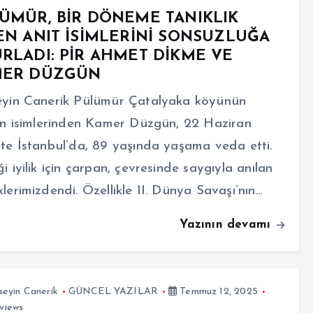
ÜMÜR, BİR DÖNEME TANIKLIK
N ANIT İSİMLERİNİ SONSUZLUĞA
RLADI: PİR AHMET DİKME VE
MER DÜZGÜN
yin Canerik Pülümür Çatalyaka köyünün
en isimlerinden Kamer Düzgün, 22 Haziran
te İstanbul’da, 89 yaşında yaşama veda etti.
i iyilik için çarpan, çevresinde saygıyla anılan
lerimizdendi. Özellikle II. Dünya Savaşı’nın…
Yazının devamı
eyin Canerik
GÜNCEL YAZILAR
Temmuz 12, 2025
views