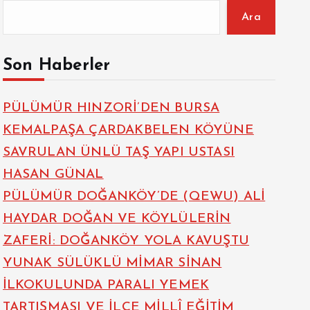
Ara
Son Haberler
PÜLÜMÜR HINZORİ’DEN BURSA
KEMALPAŞA ÇARDAKBELEN KÖYÜNE
SAVRULAN ÜNLÜ TAŞ YAPI USTASI
HASAN GÜNAL
PÜLÜMÜR DOĞANKÖY’DE (QEWU) ALİ
HAYDAR DOĞAN VE KÖYLÜLERİN
ZAFERİ: DOĞANKÖY YOLA KAVUŞTU
YUNAK SÜLÜKLÜ MİMAR SİNAN
İLKOKULUNDA PARALI YEMEK
TARTIŞMASI VE İLÇE MİLLÎ EĞİTİM