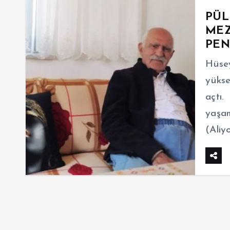
PÜL
MEZ
PEN
Hüse
yükse
açtı.
yaşam
(Aliy