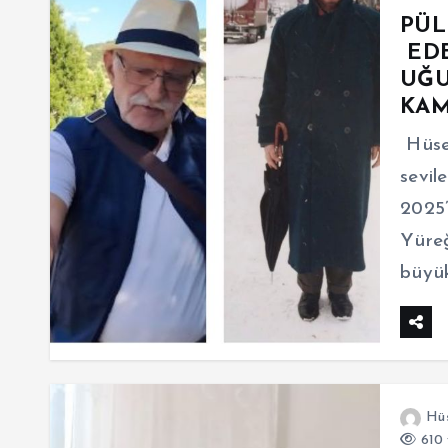
PÜL
EDE
UĞU
KA
Hüse
sevil
2025’
Yüreğ
büyük
Hüs
610 