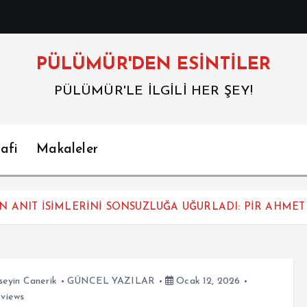
PÜLÜMÜR'DEN ESİNTİLER
PÜLÜMÜR'LE İLGİLİ HER ŞEY!
afi
Makaleler
N ANIT İSİMLERİNİ SONSUZLUĞA UĞURLADI: PİR AHME
eyin Canerik
GÜNCEL YAZILAR
Ocak 12, 2026
views