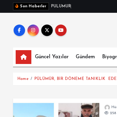
P
Ü
L
Ü
M
Ü
R
D
O
Ğ
A
N
Son Haberler
Güncel Yazılar
Gündem
Biyogr
Home
PÜLÜMÜR, BİR DÖNEME TANIKLIK EDE
Hüs
258 